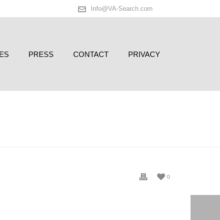
Info@VA-Search.com
ES
PRESS
CONTACT
PRIVACY
HOME
/
TESTIMONIAL
/ ZWITSERLEVEN
0